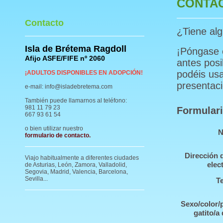
CONTA
Contacto
¿Tiene al
Isla de Brétema Ragdoll
¡Póngase 
Afijo ASFE/FIFE nº 2060
antes posi
podéis usa
¡ADULTOS DISPONIBLES EN ADOPCIÓN!
presentaci
e-mail: info@isladebretema.com
También puede llamarnos al teléfono:
981 11 79 23
Formulari
667 93 61 54
o bien utilizar nuestro
N
formulario de contacto
.
Dirección 
Viajo habitualmente a diferentes ciudades
elec
de Asturias, León, Zamora, Valladolid,
Segovia, Madrid, Valencia, Barcelona,
Sevilla...
T
Sexo/color/
gatito/a