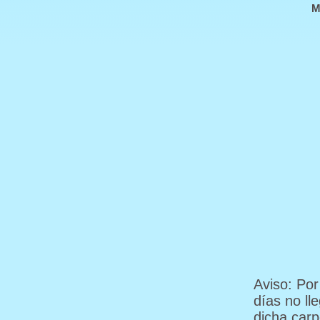
M
Aviso: Por
días no ll
dicha carp