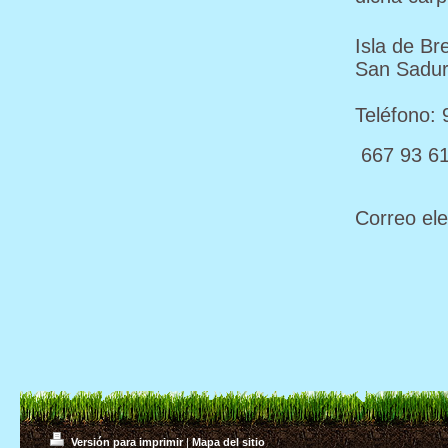
Isla de B
San Sadur
Teléfono: 
667 93 6
Correo el
Versión para imprimir
|
Mapa del sitio