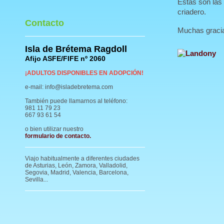
Estas son las
criadero.
Contacto
Muchas gracia
Isla de Brétema Ragdoll
Afijo ASFE/FIFE nº 2060
¡ADULTOS DISPONIBLES EN ADOPCIÓN!
e-mail: info@isladebretema.com
También puede llamarnos al teléfono:
981 11 79 23
667 93 61 54
o bien utilizar nuestro
formulario de contacto
.
Viajo habitualmente a diferentes ciudades
de Asturias, León, Zamora, Valladolid,
Segovia, Madrid, Valencia, Barcelona,
Sevilla...